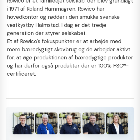
Rowico er et familieejet selskab, der blev grundlagt
i 1971 af Roland Hammagren. Rowico har
hovedkontor og rødder i den smukke svenske
vestkystby Halmstad. I dag er det tredje
generation der styrer selskabet.
Et af Rowico's fokuspunkter er at arbejde med
mere bæredygtigt skovbrug og de arbejder aktivt
for, at øge produktionen af bæredygtige produkter
og har derfor også produkter der er 100%
FSC®-
certificeret.