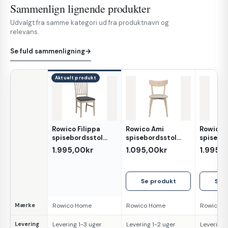
Sammenlign lignende produkter
Udvalgt fra samme kategori ud fra produktnavn og
relevans.
Se fuld sammenligning
→
Aktuelt produkt
Rowico Filippa
Rowico Ami
Rowico F
Egenskab
spisebordsstol
spisebordsstol
spisebor
hvidpigmenteret
hvidpigmenteret
olieret 
1.995,00kr
1.095,00kr
1.995,
eg
eg
Se produkt
Se 
Mærke
Rowico Home
Rowico Home
Rowico 
Levering
Levering 1-3 uger
Levering 1-2 uger
Levering 