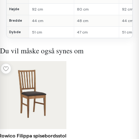
Højde
92 cm
80 cm
92 cm
Bredde
44 cm
48 cm
44 cm
Dybde
51 cm
47 cm
51 cm
Du vil måske også synes om
Rowico Filippa spisebordsstol