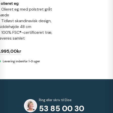
i olieret eg
• Olieret eg med polstret gråt
sæde
• Tidløst skandinavisk design,
siddehøjde 48 cm
• 100% FSC®-certificeret træ,
leveres samlet
1.995,00kr
Levering indenfor 1-3 uger
Ring eller skriv til Elise
53 85 00 30