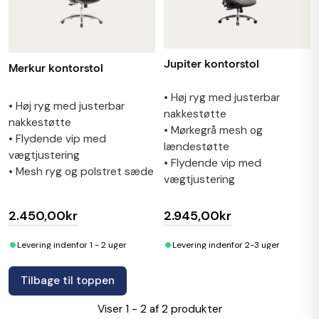
Jupiter kontorstol
Merkur kontorstol
• Høj ryg med justerbar
• Høj ryg med justerbar
nakkestøtte
nakkestøtte
• Mørkegrå mesh og
• Flydende vip med
lændestøtte
vægtjustering
• Flydende vip med
• Mesh ryg og polstret sæde
vægtjustering
2.450,00kr
2.945,00kr
•
•
Levering indenfor 1 - 2 uger
Levering indenfor 2-3 uger
Tilbage til toppen
Viser 1 - 2 af 2 produkter