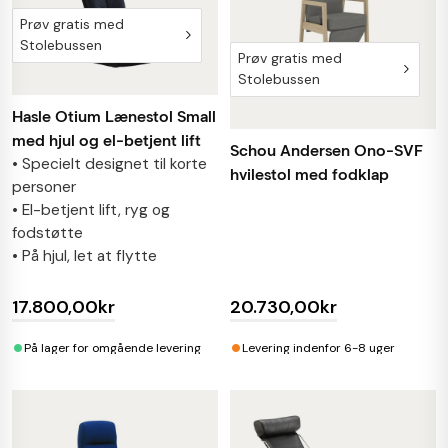
Prøv gratis med
Stolebussen
Prøv gratis med
Stolebussen
Hasle Otium Lænestol Small
med hjul og el-betjent lift
Schou Andersen Ono-SVF
• Specielt designet til korte
hvilestol med fodklap
personer
• El-betjent lift, ryg og
fodstøtte
• På hjul, let at flytte
17.800,00kr
20.730,00kr
•
•
På lager for omgående levering
Levering indenfor 6-8 uger