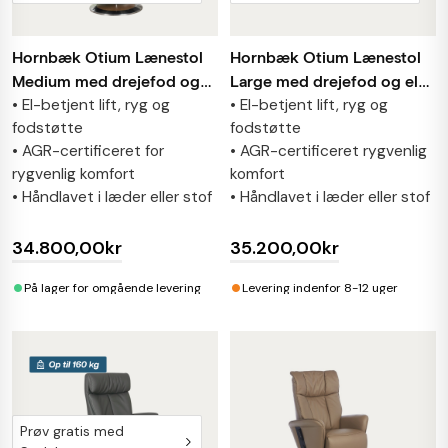
Hornbæk Otium Lænestol
Hornbæk Otium Lænestol
Medium med drejefod og
Large med drejefod og el-
• El-betjent lift, ryg og
• El-betjent lift, ryg og
el-betjent lift
betjent lift
fodstøtte
fodstøtte
• AGR-certificeret for
• AGR-certificeret rygvenlig
rygvenlig komfort
komfort
• Håndlavet i læder eller stof
• Håndlavet i læder eller stof
34.800,00kr
35.200,00kr
•
•
På lager for omgående levering
Levering indenfor 8-12 uger
Prøv gratis med