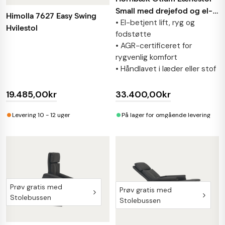
Small med drejefod og el-
Himolla 7627 Easy Swing
• El-betjent lift, ryg og
betjent lift
Hvilestol
fodstøtte
• AGR-certificeret for
rygvenlig komfort
• Håndlavet i læder eller stof
19.485,00kr
33.400,00kr
•
•
Levering 10 - 12 uger
På lager for omgående levering
Prøv gratis med
Prøv gratis med
Stolebussen
Stolebussen