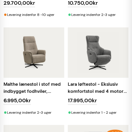
stå-op hjælp
manuel
29.700,00kr
10.750,00kr
•
•
Levering indenfor 8 -10 uger
Levering indenfor 2-3 uger
Malthe lænestol i stof med
Lara løftestol - Ekslusiv
indbygget fodhviler,
komfortstol med 4 motorer
manuel
og sædeløft
6.995,00kr
17.995,00kr
•
•
Levering indenfor 2-3 uger
Levering indenfor 1 - 2 uger