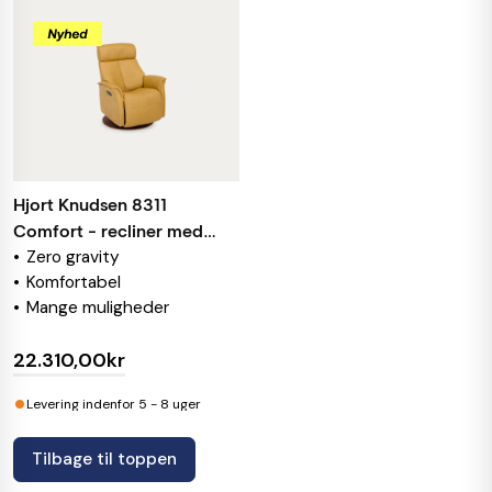
Hjort Knudsen 8311
Comfort - recliner med
Zero gravity
gyng
Komfortabel
Mange muligheder
22.310,00kr
•
Levering indenfor 5 - 8 uger
Tilbage til toppen