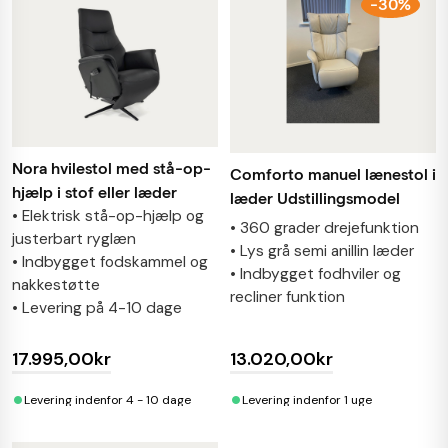
-30%
Nora hvilestol med stå-op-
Comforto manuel lænestol i
hjælp i stof eller læder
læder Udstillingsmodel
• Elektrisk stå-op-hjælp og
• 360 grader drejefunktion
justerbart ryglæn
• Lys grå semi anillin læder
• Indbygget fodskammel og
• Indbygget fodhviler og
nakkestøtte
recliner funktion
• Levering på 4-10 dage
17.995,00kr
13.020,00kr
•
•
Levering indenfor 4 - 10 dage
Levering indenfor 1 uge