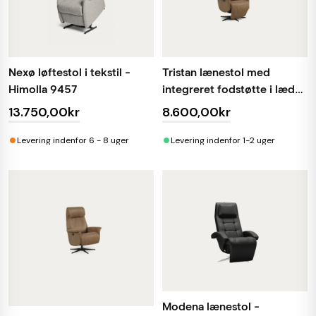
Nexø løftestol i tekstil -
Tristan lænestol med
Himolla 9457
integreret fodstøtte i læder
el-betjent
13.750,00kr
8.600,00kr
•
•
Levering indenfor 6 - 8 uger
Levering indenfor 1-2 uger
Modena lænestol -