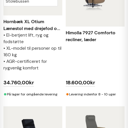
Stolebussen
Hornbæk XL Otium
Lænestol med drejefod og
Himolla 7927 Comforto
• El-betjent lift, ryg og
el-betjent lift
recliner, læder
fodstøtte
• XL-model til personer op til
160 kg
• AGR-certificeret for
rygvenlig komfort
34.760,00kr
18.600,00kr
•
•
På lager for omgående levering
Levering indenfor 8 - 10 uger