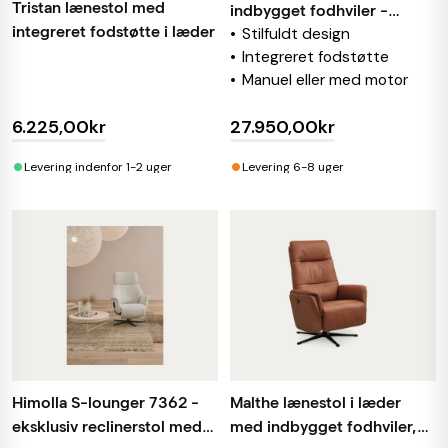
Tristan lænestol med
indbygget fodhviler -
integreret fodstøtte i læder
Stilfuldt design
Skipper Furniture
Integreret fodstøtte
Manuel eller med motor
6.225,00kr
27.950,00kr
•
•
Levering indenfor 1-2 uger
Levering 6-8 uger
Himolla S-lounger 7362 -
Malthe lænestol i læder
eksklusiv reclinerstol med
med indbygget fodhviler,