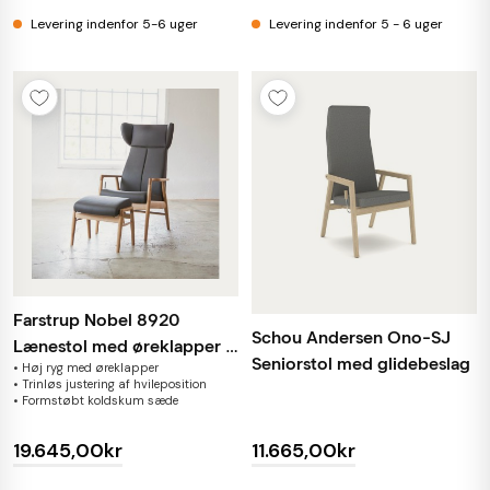
Levering indenfor 5-6 uger
Levering indenfor 5 - 6 uger
Farstrup Nobel 8920
Schou Andersen Ono-SJ
Lænestol med øreklapper i
Seniorstol med glidebeslag
• Høj ryg med øreklapper
læder
• Trinløs justering af hvileposition
• Formstøbt koldskum sæde
19.645,00kr
11.665,00kr