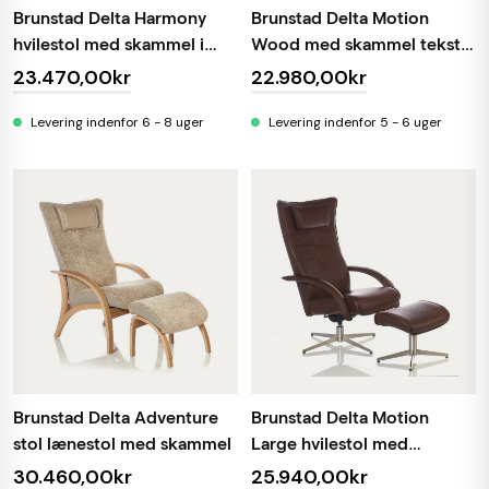
Brunstad Delta Harmony
Brunstad Delta Motion
hvilestol med skammel i
Wood med skammel tekstil
tekstil Alfa
Taffie
23.470,00kr
22.980,00kr
Levering indenfor 6 - 8 uger
Levering indenfor 5 - 6 uger
Brunstad Delta Adventure
Brunstad Delta Motion
stol lænestol med skammel
Large hvilestol med
skammel
30.460,00kr
25.940,00kr