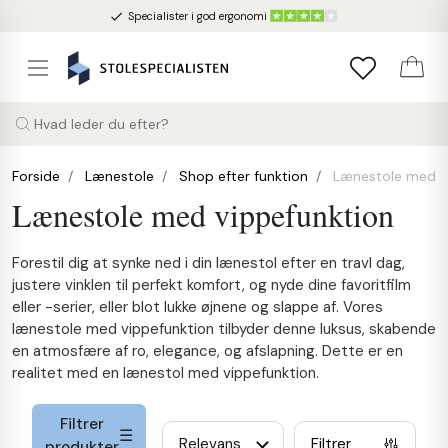
done
Specialister i god ergonomi
Hvad leder du efter?
Forside
Lænestole
Shop efter funktion
Lænestole med v
Lænestole med vippefunktion
Forestil dig at synke ned i din lænestol efter en travl dag,
justere vinklen til perfekt komfort, og nyde dine favoritfilm
eller -serier, eller blot lukke øjnene og slappe af. Vores
lænestole med vippefunktion tilbyder denne luksus, skabende
en atmosfære af ro, elegance, og afslapning. Dette er en
realitet med en lænestol med vippefunktion.
Filtrer
Sorter efter
Relevans
Filtrer
produkter