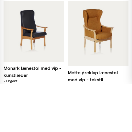
Monark lænestol med vip -
Mette øreklap lænestol
kunstlæder
med vip - tekstil
Elegant
Enkel betjening
Stel i massiv bøg
10.900,00kr
13.830,00kr
På lager for omgående levering
Levering indenfor 6 - 7 uger