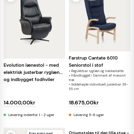
Farstrup Cantate 6010
Evolution lænestol - med
Seniorstol i stof
• Regulérbar ryglæn og nakkestøtte
elektrisk justerbar ryglæn
• Håndbygget i Danmark af massivt
og indbygget fodhviler
træ
• Siddehøjde individuelt justerbar 38-
55 cm
14.000,00kr
18.675,00kr
Levering indenfor 1 - 2 uger
Levering 5-6 uger
Otiumstolen til den lille stue –
BLOG
Prøv gratis med