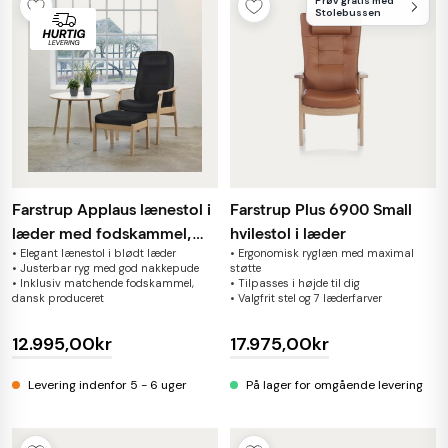
Prøv gratis med
Stolebussen
Farstrup Applaus lænestol i
Farstrup Plus 6900 Small
læder med fodskammel,
hvilestol i læder
• Elegant lænestol i blødt læder
• Ergonomisk ryglæn med maximal
sætpris
• Justerbar ryg med god nakkepude
støtte
• Inklusiv matchende fodskammel,
• Tilpasses i højde til dig
dansk produceret
• Valgfrit stel og 7 læderfarver
12.995,00kr
17.975,00kr
Levering indenfor 5 - 6 uger
På lager for omgående levering