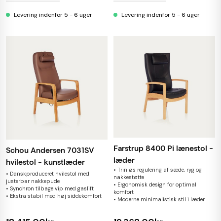
Levering indenfor 5 - 6 uger
Levering indenfor 5 - 6 uger
Farstrup 8400 Pi lænestol -
Schou Andersen 7031SV
læder
hvilestol - kunstlæder
• Trinløs regulering af sæde, ryg og
• Danskproduceret hvilestol med
nakkestøtte
justerbar nakkepude
• Ergonomisk design for optimal
• Synchron tilbage vip med gaslift
komfort
• Ekstra stabil med høj siddekomfort
• Moderne minimalistisk stil i læder