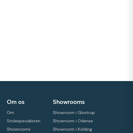
Om os
Showrooms
Om
Showroom i Glostrup
Stolespecialisten
Showroom i Odense
Showrooms
Showroom i Kolding