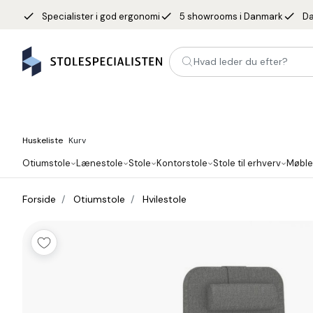
done
done
done
Specialister i god ergonomi
5 showrooms i Danmark
Da
Hvad leder du efter?
Huskeliste
Kurv
Otiumstole
Lænestole
Stole
Kontorstole
Stole til erhverv
Møble
Forside
Otiumstole
Hvilestole