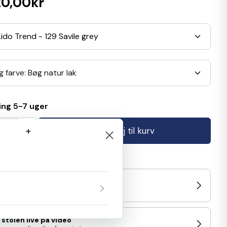
20,00kr
ido Trend - 129 Savile grey
g farve: Bøg natur lak
ing 5-7 uger
+
Tilføj til kurv
/prøv stolen i Showroom
d nærmeste udstilling
 stolen live på video