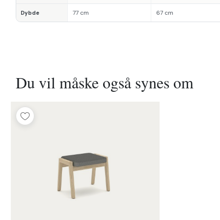
77 cm
67 cm
Dybde
Du vil måske også synes om