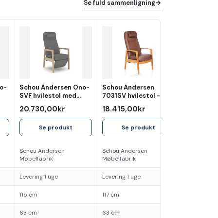
Se fuld sammenligning
→
o-
Schou Andersen Ono-
Schou Andersen
SVF hvilestol med
7031SV hvilestol -
fodklap
kunstlæder
20.730,00kr
18.415,00kr
Se produkt
Se produkt
Schou Andersen
Schou Andersen
Møbelfabrik
Møbelfabrik
Levering 1 uge
Levering 1 uge
115 cm
117 cm
63 cm
63 cm