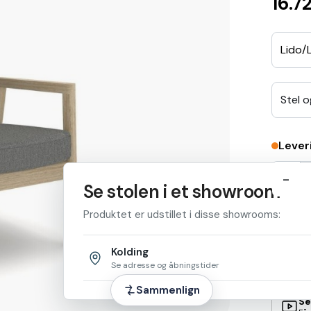
16.7
Lido/L
Stel o
Lever
-
Se stolen i et showroom
Produktet er udstillet i disse showrooms:
Se
Kolding
Fin
Se adresse og åbningstider
Sammenlign
Se