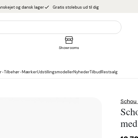
done
nskejet og dansk lager
Gratis stolebus ud til dig
Showrooms
r
Tilbehør
Mærker
Udstillingsmodeller
Nyheder
Tilbud
Restsalg
Schou 
Sch
med 