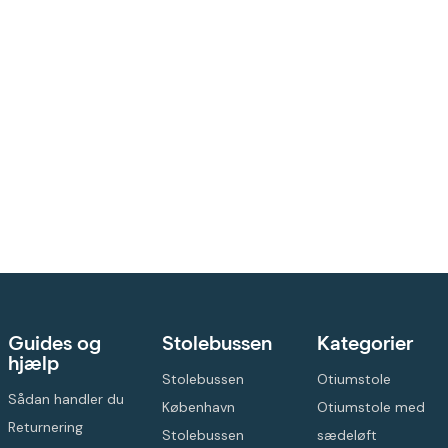
Guides og
Stolebussen
Kategorier
hjælp
Stolebussen
Otiumstole
Sådan handler du
København
Otiumstole med
Returnering
Stolebussen
sædeløft