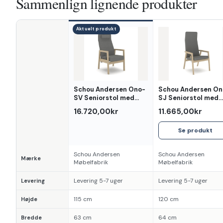
Sammenlign lignende produkter
Aktuelt produkt
Egenskab
Schou Andersen Ono-
Schou Andersen On
SV Seniorstol med
SJ Seniorstol med
vippebeslag
glidebeslag
16.720,00kr
11.665,00kr
Se produkt
Schou Andersen
Schou Andersen
Mærke
Møbelfabrik
Møbelfabrik
Levering 5-7 uger
Levering 5-7 uger
Levering
115 cm
120 cm
Højde
63 cm
64 cm
Bredde