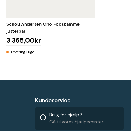
Schou Andersen Ono Fodskammel
justerbar
3.365,00kr
Levering 1 uge
Kundeservice
Brug for hjælp?
info_outline
Gå til vores hjælpecenter