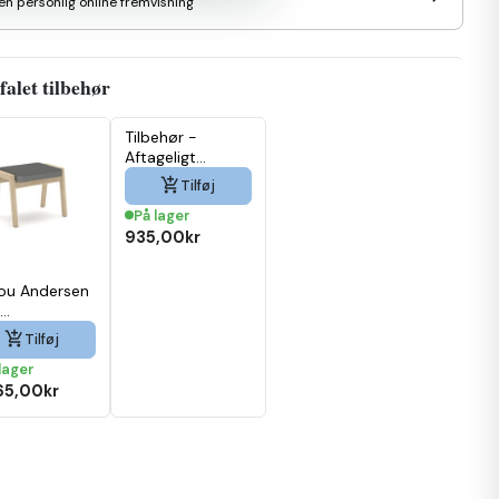
en personlig online fremvisning
alet tilbehør
Tilbehør -
Aftageligt
sædebetræk

Tilføj
Ono inkl. urindug
På lager
935,00kr
ou Andersen
skammel

Tilføj
erbar
lager
65,00kr