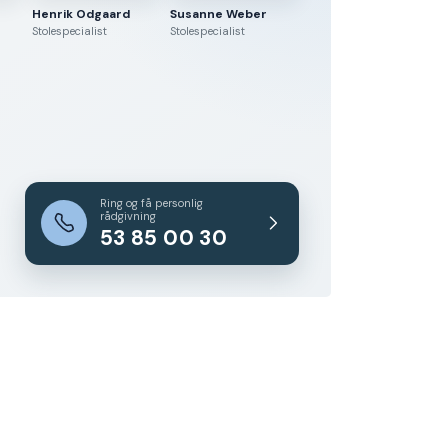
Henrik Odgaard
Susanne Weber
Stolespecialist
Stolespecialist
Ring og få personlig
rådgivning
53 85 00 30