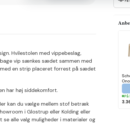
Få 
Anbef
esign. Hvilestolen med vippebeslag,
 tilbage vip sænkes sædet sammen med
 med en strip placeret forrest på sædet
Sch
Ono
Fod
den har høj siddekomfort.
just
På 
3.3
. Her kan du vælge mellem stof betræk
Showroom i Glostrup eller Kolding eller
t se alle valg muligheder i materialer og