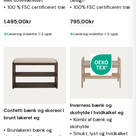
eller soveværelset
design
100 % FSC certificeret træ
100% FSC certificeret træ
1.495,00kr
795,00kr
•
•
Levering indenfor 1-2 uger
Levering indenfor 1-2 uger
Inverness bænk og
Confetti bænk og skoreol i
skohylde i hvidkalket eg
brunt lakeret eg
Kombi af bænk og
skohylde
Brunlakeret bænk og
Smukt, lyst og hvidkalket