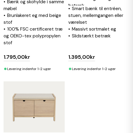
Bænk og skohylde i samme
beige stof
betræk
møbel
Smart bænk til entréen,
Brunlakeret eg med beige
stuen, mellemgangen eller
stof
værelset
100% FSC certificeret træ
Massivt sortmalet eg
og OEKO-tex polypropylen
Slidstærkt betræk
stof
1.795,00kr
1.395,00kr
•
•
Levering indenfor 1-2 uger
Levering indenfor 1-2 uger