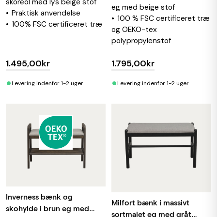
skoreol med lys beige stof
eg med beige stof
Praktisk anvendelse
100 % FSC certificeret træ
100% FSC certificeret træ
og OEKO-tex
polypropylenstof
1.495,00kr
1.795,00kr
•
•
Levering indenfor 1-2 uger
Levering indenfor 1-2 uger
Inverness bænk og
Milfort bænk i massivt
skohylde i brun eg med
sortmalet eg med gråt