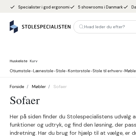
done
done
done
Specialister i god ergonomi
5 showrooms i Danmark
Da
Hvad leder du efter?
Huskeliste
Kurv
Otiumstole
Lænestole
Stole
Kontorstole
Stole til erhverv
Møble
Forside
Møbler
Sofaer
Sofaer
Her på siden finder du Stolespecialistens udvalg a
funktioner og udtryk, og find den løsning, der pas
indretning. Har du brug for hjælp til at vælge, er 