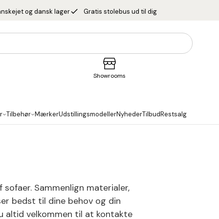
done
nskejet og dansk lager
Gratis stolebus ud til dig
Showrooms
r
Tilbehør
Mærker
Udstillingsmodeller
Nyheder
Tilbud
Restsalg
f sofaer. Sammenlign materialer,
ser bedst til dine behov og din
du altid velkommen til at kontakte