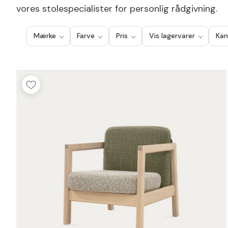
vores stolespecialister for personlig rådgivning.
Mærke
Farve
Pris
Vis lagervarer
Kan