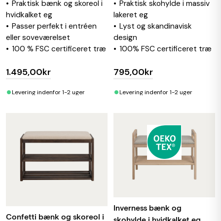
Praktisk bænk og skoreol i
Praktisk skohylde i massiv
hvidkalket eg
lakeret eg
Passer perfekt i entréen
Lyst og skandinavisk
eller soveværelset
design
100 % FSC certificeret træ
100% FSC certificeret træ
1.495,00kr
795,00kr
•
•
Levering indenfor 1-2 uger
Levering indenfor 1-2 uger
Inverness bænk og
Confetti bænk og skoreol i
skohylde i hvidkalket eg