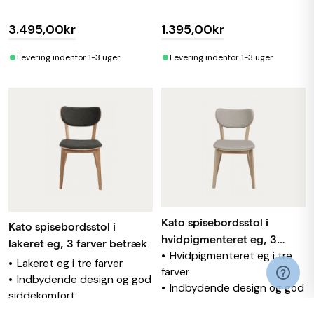
3.495,00kr
1.395,00kr
•
•
Levering indenfor 1-3 uger
Levering indenfor 1-3 uger
Kato spisebordsstol i
Kato spisebordsstol i
hvidpigmenteret eg, 3
lakeret eg, 3 farver betræk
Hvidpigmenteret eg i tre
farver betræk
Lakeret eg i tre farver
farver
Indbydende design og god
Indbydende design og god
siddekomfort
siddekomfort
100% FSC®-certificeret