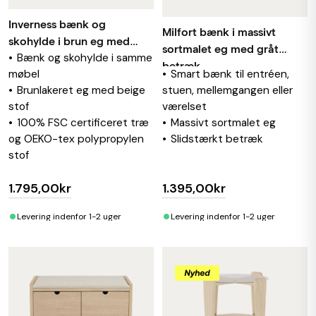
Inverness bænk og
Milfort bænk i massivt
skohylde i brun eg med
sortmalet eg med gråt
Bænk og skohylde i samme
beige stof
betræk
møbel
Smart bænk til entréen,
Brunlakeret eg med beige
stuen, mellemgangen eller
stof
værelset
100% FSC certificeret træ
Massivt sortmalet eg
og OEKO-tex polypropylen
Slidstærkt betræk
stof
1.795,00kr
1.395,00kr
•
•
Levering indenfor 1-2 uger
Levering indenfor 1-2 uger