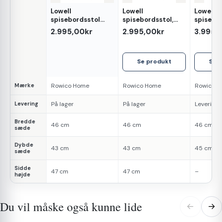
Lowell
Lowell
Lowell
Egenskab
spisebordsstol
spisebordsstol,
spisebor
med drejefunktion,
brunt læder
sort læ
2.995,00kr
2.995,00kr
3.995,
brun læder
Se produkt
Se 
Mærke
Rowico Home
Rowico Home
Rowico 
Levering
På lager
På lager
Levering 
Bredde
46 cm
46 cm
46 cm
sæde
Dybde
43 cm
43 cm
45 cm
sæde
Sidde
47 cm
47 cm
–
højde
Du vil måske også kunne lide
←
→