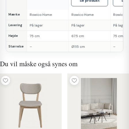
Se produkt
Se 
Mærke
Rowico Home
Rowico Home
Rowico 
Levering
På lager
På lager
På lager
Højde
75 cm
67.5 cm
75 cm
Størrelse
–
Ø115 cm
–
Du vil måske også synes om