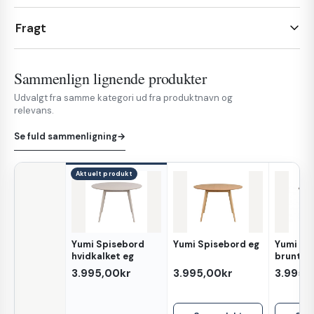
Fragt
Sammenlign lignende produkter
Udvalgt fra samme kategori ud fra produktnavn og
relevans.
Se fuld sammenligning
→
Aktuelt produkt
Yumi Spisebord
Yumi Spisebord eg
Yumi Sp
Egenskab
hvidkalket eg
brunt e
3.995,00kr
3.995,00kr
3.995,