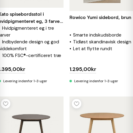
Kato spisebordsstol i
Rowico Yumi sidebord, brun
hvidpigmenteret eg, 3 farver
Hvidpigmenteret eg i tre
betræk
farver
Smarte indskudsborde
Indbydende design og god
Tidløst skandinavisk design
siddekomfort
Let at flytte rundt
100% FSC®-certificeret træ
1.395,00kr
1.295,00kr
Levering indenfor 1-3 uger
Levering indenfor 1-3 uger