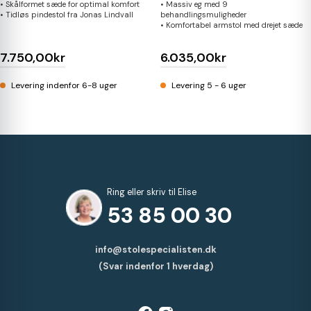
• Skålformet sæde for optimal komfort
• Massiv eg med 9
• Tidløs pindestol fra Jonas Lindvall
behandlingsmuligheder
• Komfortabel armstol med drejet sæde
7.750,00kr
6.035,00kr
Levering indenfor 6-8 uger
Levering 5 - 6 uger
Ring eller skriv til Elise
53 85 00 30
info@stolespecialisten.dk
(Svar indenfor 1 hverdag)