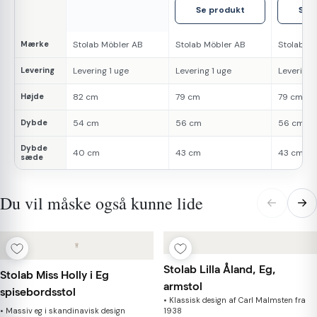
Se produkt
Se 
Mærke
Stolab Möbler AB
Stolab Möbler AB
Stolab M
Levering
Levering 1 uge
Levering 1 uge
Levering 
Højde
82 cm
79 cm
79 cm
Dybde
54 cm
56 cm
56 cm
Dybde
40 cm
43 cm
43 cm
sæde
Du vil måske også kunne lide
←
→
Stolab Lilla Åland, Eg,
Stolab Miss Holly i Eg
armstol
spisebordsstol
• Klassisk design af Carl Malmsten fra
• Massiv eg i skandinavisk design
1938