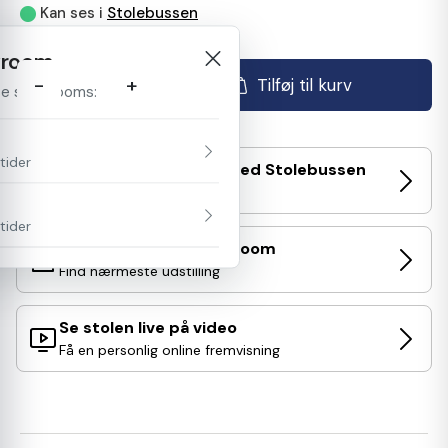
Kan ses i
Stolebussen
Levering indenfor 6-8 uger
owroom
-
+
Tilføj til kurv
isse showrooms:
tider
Prøv stolen hjemme med Stolebussen
Gratis og uforpligtende
tider
Se/prøv stolen i Showroom
Find nærmeste udstilling
Se stolen live på video
Få en personlig online fremvisning