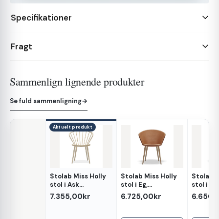
Specifikationer
Fragt
Sammenlign lignende produkter
Se fuld sammenligning
→
Aktuelt produkt
Stolab Miss Holly
Stolab Miss Holly
Stolab M
Egenskab
stol i Ask
stol i Eg,
stol i Bir
spisebordsstol
Fuldpolstret
Fuldpols
7.355,00kr
6.725,00kr
6.650,
spisebordsstol
spisebo