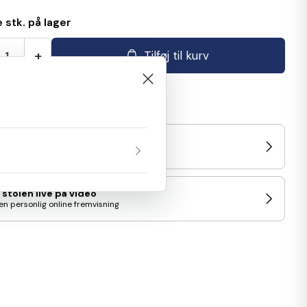
 stk. på lager
+
Tilføj til kurv
enlign
/prøv stolen i Showroom
d nærmeste udstilling
 stolen live på video
en personlig online fremvisning