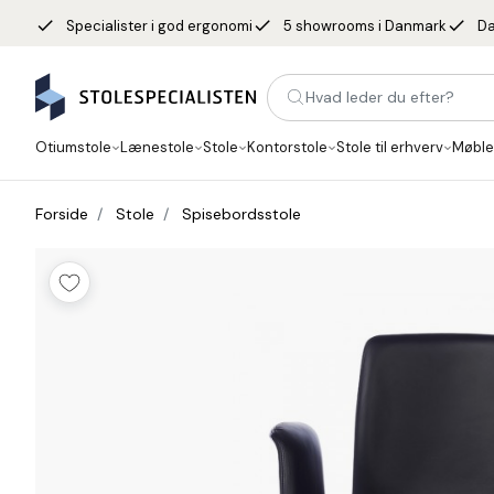
done
done
done
Specialister i god ergonomi
5 showrooms i Danmark
Da
Hvad leder du efter?
Otiumstole
Lænestole
Stole
Kontorstole
Stole til erhverv
Møble
Forside
Stole
Spisebordsstole