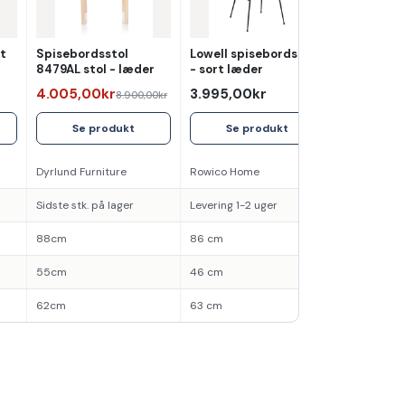
rt
Spisebordsstol
Lowell spisebordsstol
8479AL stol - læder
- sort læder
4.005,00kr
3.995,00kr
8.900,00kr
Se produkt
Se produkt
Dyrlund Furniture
Rowico Home
Sidste stk. på lager
Levering 1-2 uger
88cm
86 cm
55cm
46 cm
62cm
63 cm