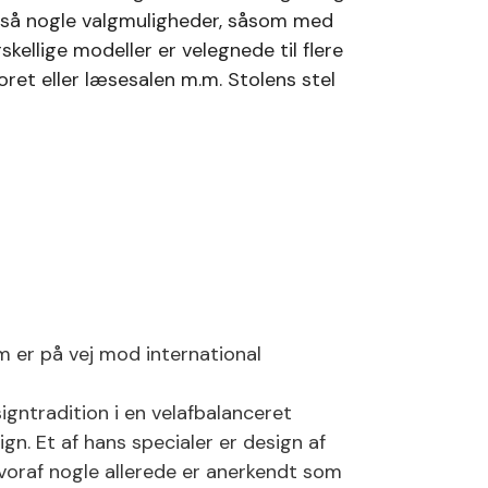
gså nogle valgmuligheder, såsom med
orskellige modeller er velegnede til flere
oret eller læsesalen m.m.
Stolens stel
m er på vej mod international
gntradition i en velafbalanceret
gn. Et af hans specialer er design af
oraf nogle allerede er anerkendt som