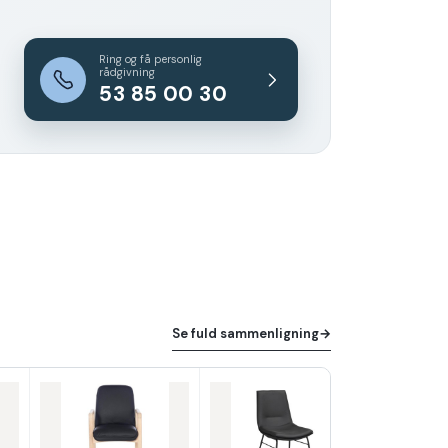
Ring og få personlig
rådgivning
53 85 00 30
Se fuld sammenligning
→