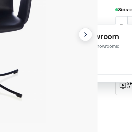
Sidste
-
Se stolen i et showroom
Samm
Produktet er udstillet i disse showrooms:
Se
Tilst
Fin
Se adresse og åbningstider
Se
Få 