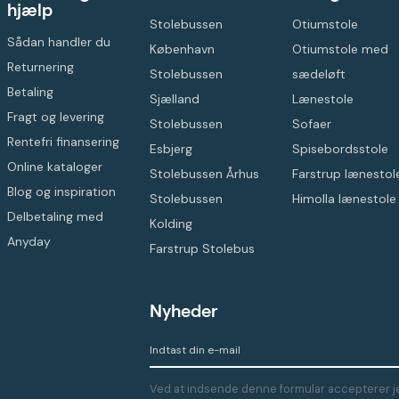
hjælp
Stolebussen
Otiumstole
Sådan handler du
København
Otiumstole med
Returnering
Stolebussen
sædeløft
Betaling
Sjælland
Lænestole
Fragt og levering
Stolebussen
Sofaer
Rentefri finansering
Esbjerg
Spisebordsstole
Online kataloger
Stolebussen Århus
Farstrup lænestol
Blog og inspiration
Stolebussen
Himolla lænestole
Delbetaling med
Kolding
Anyday
Farstrup Stolebus
Nyheder
Ved at indsende denne formular accepterer je