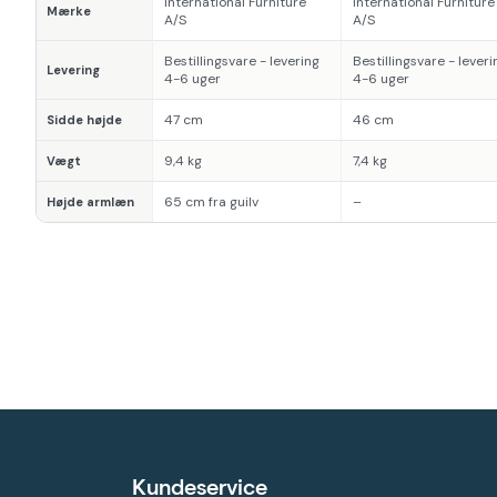
International Furniture
International Furniture
Mærke
A/S
A/S
Bestillingsvare - levering
Bestillingsvare - leveri
Levering
4-6 uger
4-6 uger
47 cm
46 cm
Sidde højde
9,4 kg
7,4 kg
Vægt
65 cm fra guilv
–
Højde armlæn
Kundeservice