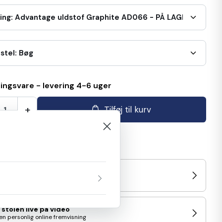
ring: Advantage uldstof Graphite AD066 - PÅ LAGER
 stel: Bøg
lingsvare - levering 4-6 uger
+
Tilføj til kurv
enlign
/prøv stolen i Showroom
d nærmeste udstilling
 stolen live på video
en personlig online fremvisning