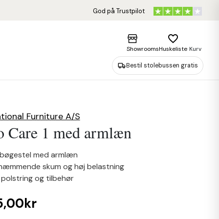
God på Trustpilot
favorite_border
Showrooms
Huskeliste
Kurv
Bestil stolebussen gratis
tional Furniture A/S
o Care 1 med armlæn
t bøgestel med armlæn
hæmmende skum og høj belastning
i polstring og tilbehør
5,00kr