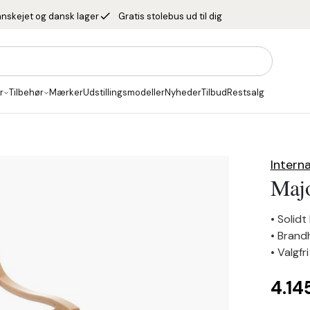
done
nskejet og dansk lager
Gratis stolebus ud til dig
r
Tilbehør
Mærker
Udstillingsmodeller
Nyheder
Tilbud
Restsalg
Interna
Maj
• Solid
• Brand
• Valgfr
4.14