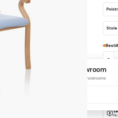
Polst
Stole
Bestil
-
Se stolen i et showroom
Samm
Produktet er udstillet i disse showrooms:
Se
Kolding
Fin
Se adresse og åbningstider
Se
Få 