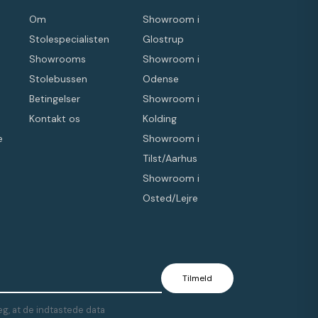
Om
Showroom i
Stolespecialisten
Glostrup
Showrooms
Showroom i
Stolebussen
Odense
Betingelser
Showroom i
Kontakt os
Kolding
e
Showroom i
Tilst/Aarhus
Showroom i
Osted/Lejre
g, at de indtastede data