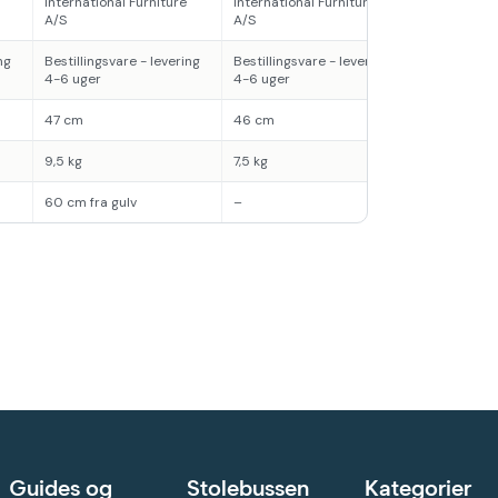
International Furniture
International Furniture
A/S
A/S
ng
Bestillingsvare - levering
Bestillingsvare - levering
4-6 uger
4-6 uger
47 cm
46 cm
9,5 kg
7,5 kg
60 cm fra gulv
–
Guides og
Stolebussen
Kategorier