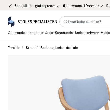
done
done
done
Specialister i god ergonomi
5 showrooms i Danmark
Da
Hvad leder du efter?
Otiumstole
Lænestole
Stole
Kontorstole
Stole til erhverv
Møble
Forside
Stole
Senior spisebordsstole