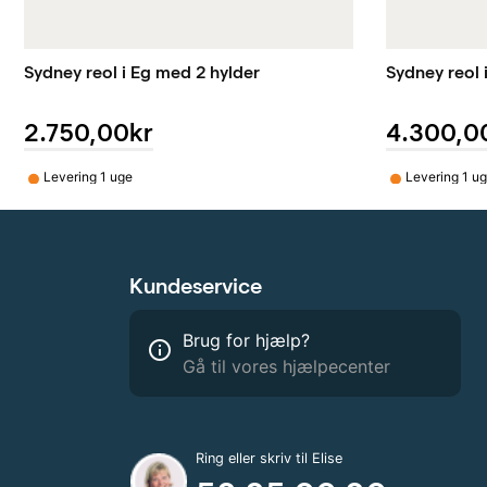
Sydney reol i Eg med 2 hylder
Sydney reol 
2.750,00kr
4.300,0
•
•
Levering 1 uge
Levering 1 u
Kundeservice
Brug for hjælp?
info_outline
Gå til vores hjælpecenter
Ring eller skriv til Elise