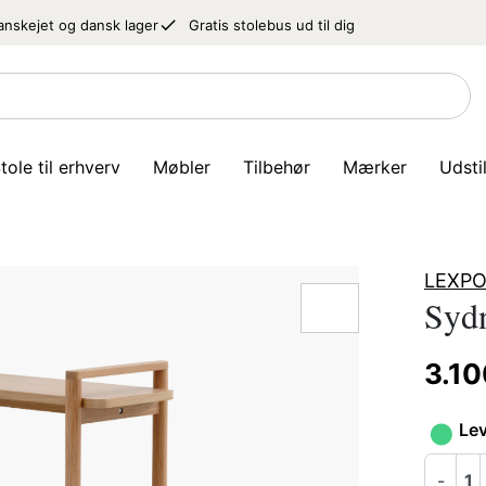
done
anskejet og dansk lager
Gratis stolebus ud til dig
tole til erhverv
Møbler
Tilbehør
Mærker
Udsti
LEXPO 
Sydn
3.10
•
Lev
-