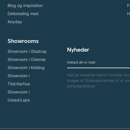
Blog og inspiration
F
Delbetaling med
H
Anyday
Showrooms
Nyheder
Showroom i Glostrup
Showroom i Odense
Showroom i Kolding
Ved at indsende denne formular acce
Showroom i
bruges af Stolespecialisten til at 
Tilst/Aarhus
kampagnetilbud.
Showroom i
Osted/Lejre