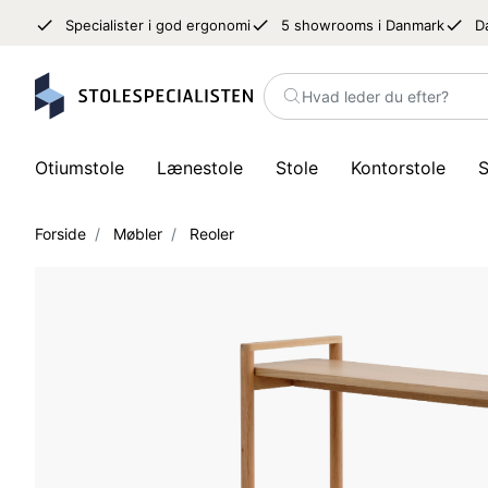
done
done
done
Specialister i god ergonomi
5 showrooms i Danmark
D
Hvad leder du efter?
Otiumstole
Lænestole
Stole
Kontorstole
S
Forside
Møbler
Reoler