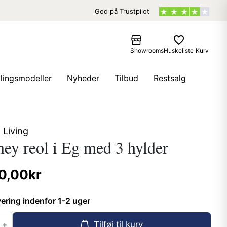
God på Trustpilot
favorite_border
Showrooms
Huskeliste
Kurv
llingsmodeller
Nyheder
Tilbud
Restsalg
Living
ey reol i Eg med 3 hylder
0,00kr
ering indenfor 1-2 uger
Tilføj til kurv
+