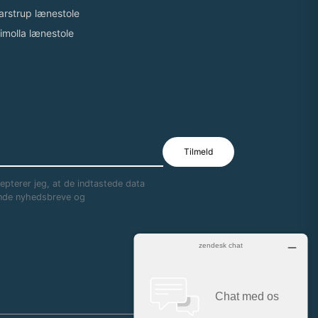
arstrup lænestole
imolla lænestole
pterer jeg, at de indtastede data
sende nyhedsbreve og