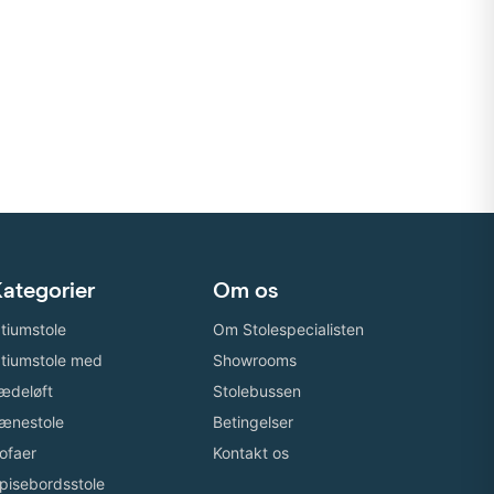
ategorier
Om os
tiumstole
Om Stolespecialisten
tiumstole med
Showrooms
ædeløft
Stolebussen
ænestole
Betingelser
ofaer
Kontakt os
pisebordsstole