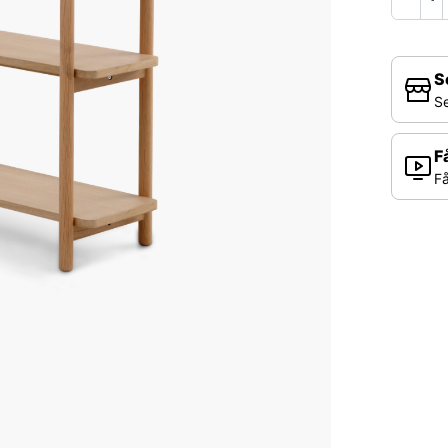
S
Se
F
Få