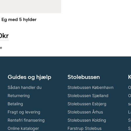
i Eg med 5 hylder
0kr
ge
Guides og hjælp
Stolebussen
K
Sådan handler du
Stolebussen København
O
Returnering
Stolebussen Sjælland
O
Betaling
Stolebussen Esbjerg
s
Fragt og levering
Stolebussen Århus
L
Rentefri finansering
Stolebussen Kolding
S
Online kataloger
Farstrup Stolebus
S