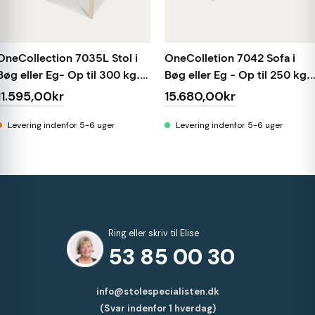
OneCollection 7035L Stol i
OneColletion 7042 Sofa i
Bøg eller Eg- Op til 300 kg.
Bøg eller Eg - Op til 250 kg.
Stof
kunstlæder
11.595,00kr
15.680,00kr
Levering indenfor 5-6 uger
Levering indenfor 5-6 uger
Ring eller skriv til Elise
53 85 00 30
info@stolespecialisten.dk
(Svar indenfor 1 hverdag)