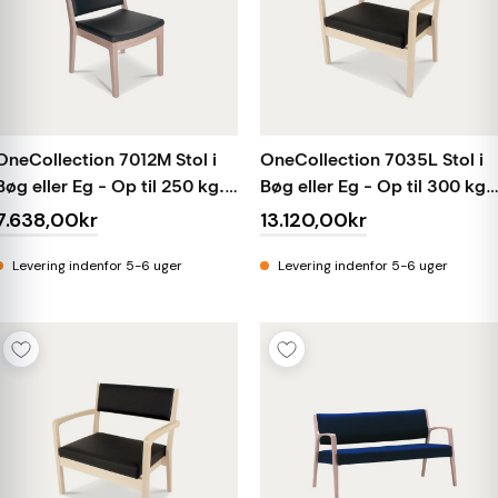
OneCollection 7012M Stol i
OneCollection 7035L Stol i
Bøg eller Eg - Op til 250 kg.
Bøg eller Eg - Op til 300 kg.
Kunstlæder
Kunstlæder
7.638,00kr
13.120,00kr
Levering indenfor 5-6 uger
Levering indenfor 5-6 uger