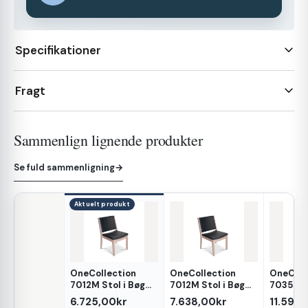
Specifikationer
Fragt
Sammenlign lignende produkter
Se fuld sammenligning
→
Aktuelt produkt
OneCollection
OneCollection
OneColl
Egenskab
7012M Stol i Bøg
7012M Stol i Bøg
7035L St
eller Eg - Op til
eller Eg - Op til
eller Eg
6.725,00kr
7.638,00kr
11.595,