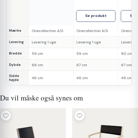
250 kg. Stof
250 kg.
kg. Stof
Kunstlæder
Se produkt
Se 
Mærke
Onecollection A/S
Onecollection A/S
Onecollec
Levering
Levering 1 uge
Levering 1 uge
Levering 
Bredde
59 cm
59 cm
90 cm
Dybde
68 cm
67 cm
67 cm
Sidde
46 cm
46 cm
49 cm
højde
Du vil måske også synes om