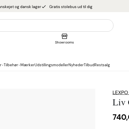
done
nskejet og dansk lager
Gratis stolebus ud til dig
Showrooms
r
Tilbehør
Mærker
Udstillingsmodeller
Nyheder
Tilbud
Restsalg
LEXPO 
Liv 
740