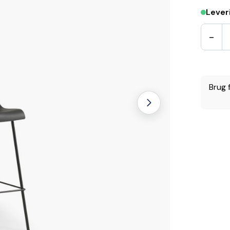
Leveri
-
Brug f