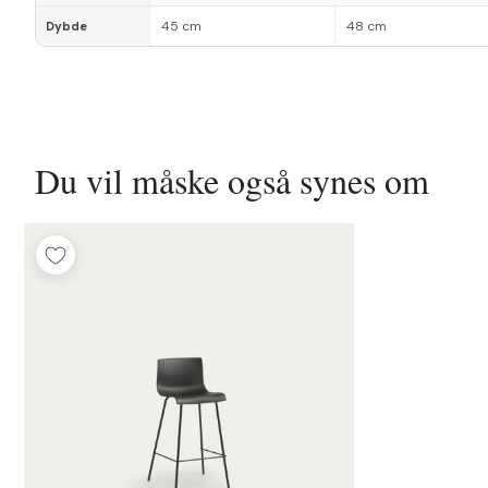
45 cm
48 cm
Dybde
Du vil måske også synes om