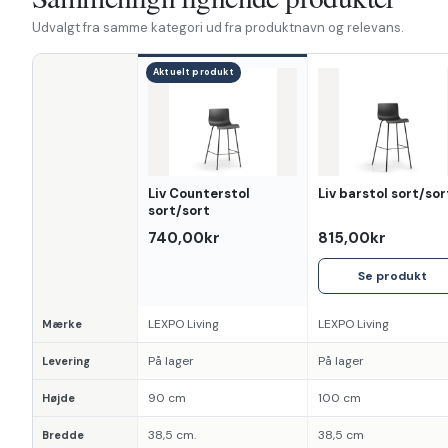
Udvalgt fra samme kategori ud fra produktnavn og relevans.
Aktuelt produkt
Egenskab
Liv Counterstol
Liv barstol sort/sor
sort/sort
740,00kr
815,00kr
Se produkt
LEXPO Living
LEXPO Living
Mærke
På lager
På lager
Levering
90 cm
100 cm
Højde
38,5 cm.
38,5 cm
Bredde