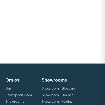
Om os
Showrooms
Om
Showroom i Glostrup
Stolespecialisten
Showroom i Odense
Showrooms
Showroom i Kolding