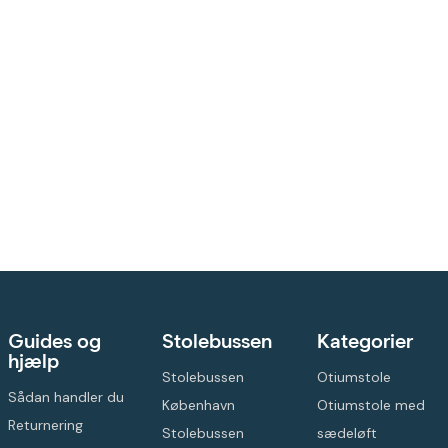
Guides og
Stolebussen
Kategorier
hjælp
Stolebussen
Otiumstole
Sådan handler du
København
Otiumstole med
Returnering
Stolebussen
sædeløft