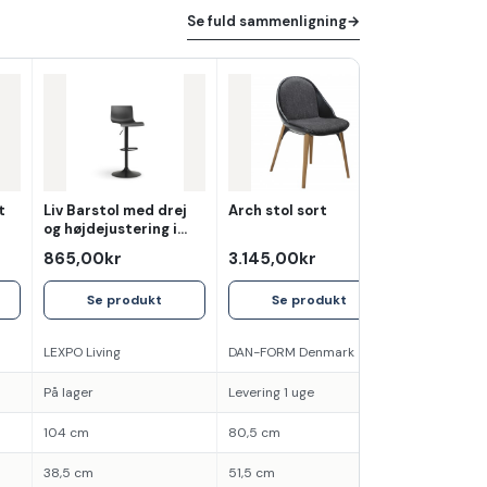
Se fuld sammenligning
→
t
Liv Barstol med drej
Arch stol sort
og højdejustering i
sort/sort
865,00kr
3.145,00kr
Se produkt
Se produkt
LEXPO Living
DAN-FORM Denmark
På lager
Levering 1 uge
104 cm
80,5 cm
38,5 cm
51,5 cm