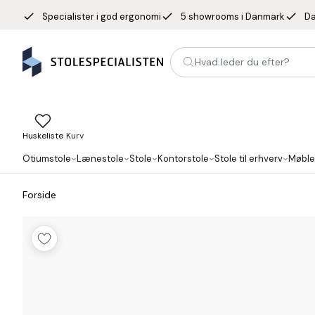
done
done
done
Specialister i god ergonomi
5 showrooms i Danmark
Da
Hvad leder du efter?
Huskeliste
Kurv
Otiumstole
Lænestole
Stole
Kontorstole
Stole til erhverv
Møble
Forside