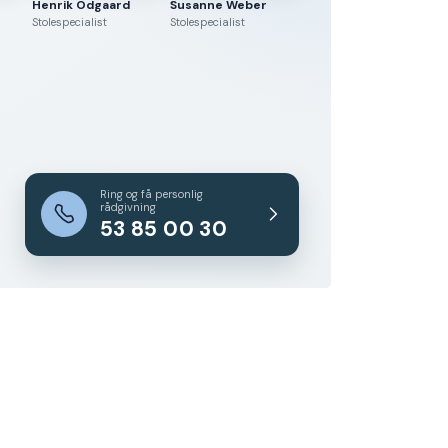
Henrik Odgaard
Susanne Weber
Stolespecialist
Stolespecialist
Ring og få personlig
rådgivning
53 85 00 30