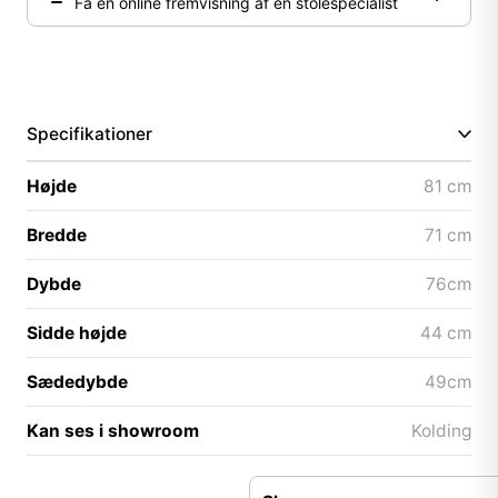
Få en online fremvisning af en stolespecialist
Specifikationer
Højde
81 cm
Bredde
71 cm
Dybde
76cm
Sidde højde
44 cm
Sædedybde
49cm
Kan ses i showroom
Kolding