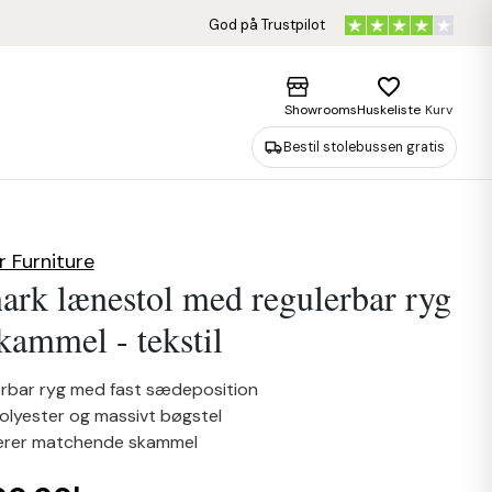
God på Trustpilot
favorite_border
Showrooms
Huskeliste
Kurv
Bestil stolebussen gratis
r Furniture
rk lænestol med regulerbar ryg
kammel - tekstil
erbar ryg med fast sædeposition
polyester og massivt bøgstel
derer matchende skammel