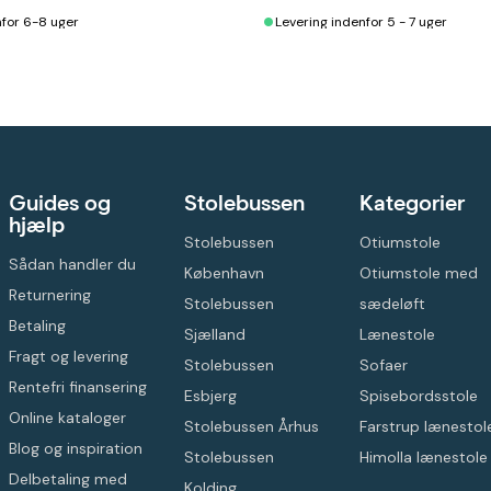
•
nfor 6-8 uger
Levering indenfor 5 - 7 uger
Guides og
Stolebussen
Kategorier
hjælp
Stolebussen
Otiumstole
Sådan handler du
København
Otiumstole med
Returnering
Stolebussen
sædeløft
Betaling
Sjælland
Lænestole
Fragt og levering
Stolebussen
Sofaer
Rentefri finansering
Esbjerg
Spisebordsstole
Online kataloger
Stolebussen Århus
Farstrup lænestol
Blog og inspiration
Stolebussen
Himolla lænestole
Delbetaling med
Kolding