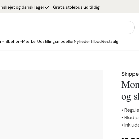
done
nskejet og dansk lager
Gratis stolebus ud til dig
r
Tilbehør
Mærker
Udstillingsmodeller
Nyheder
Tilbud
Restsalg
Skippe
Mona
og s
• Regul
• Blød 
• Inklu