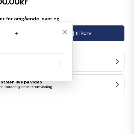
00,00kr
ger for omgående levering
+
Tilføj til kurv
/prøv stolen i Showroom
d nærmeste udstilling
 stolen live på video
en personlig online fremvisning