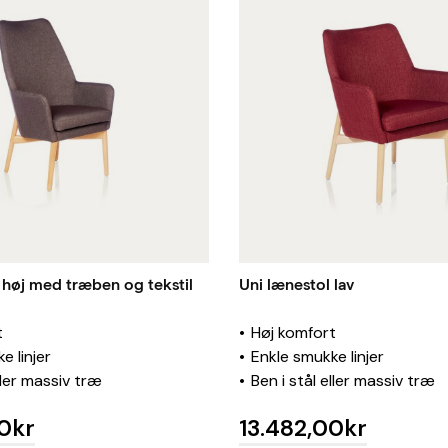
 høj med træben og tekstil
Uni lænestol lav
t
Høj komfort
e linjer
Enkle smukke linjer
ller massiv træ
Ben i stål eller massiv træ
0kr
13.482,00kr