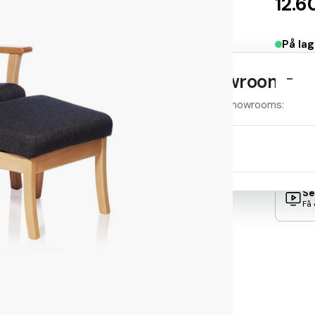
12.6
På la
-
Se stolen i et showroom
Produktet er udstillet i disse showrooms:
Se
Tilst
Fin
Se adresse og åbningstider
Se
Få 