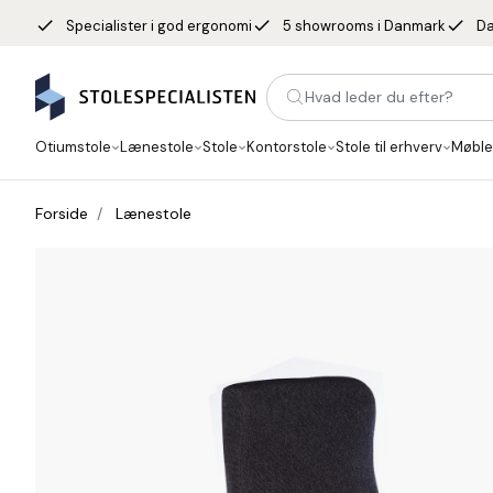
done
done
done
Specialister i god ergonomi
5 showrooms i Danmark
Da
Hvad leder du efter?
Otiumstole
Lænestole
Stole
Kontorstole
Stole til erhverv
Møble
Forside
Lænestole