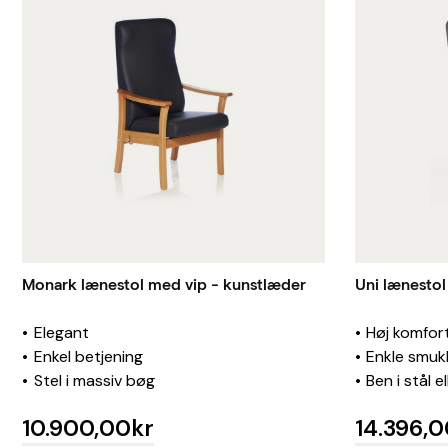
Monark lænestol med vip - kunstlæder
Uni lænestol
Elegant
Høj komfor
Enkel betjening
Enkle smukk
Stel i massiv bøg
Ben i stål e
10.900,00kr
14.396,0