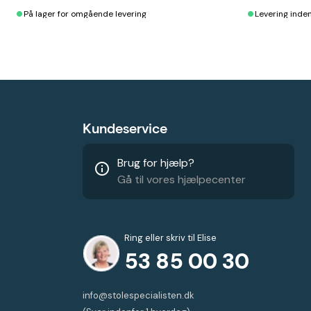
•
•
På lager for omgående levering
Levering inde
Kundeservice
Brug for hjælp?
info_outline
Gå til vores hjælpecenter
Ring eller skriv til Elise
53 85 00 30
info@stolespecialisten.dk