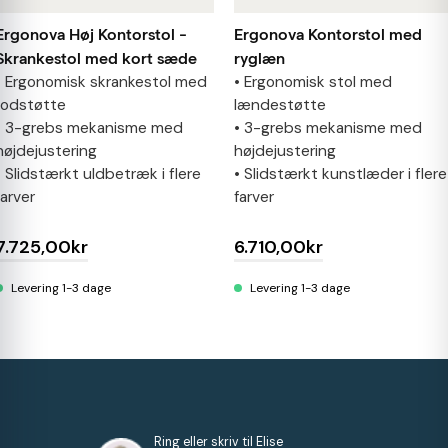
Ergonova Høj Kontorstol -
Ergonova Kontorstol med
Skrankestol med kort sæde
ryglæn
• Ergonomisk skrankestol med
• Ergonomisk stol med
fodstøtte
lændestøtte
• 3-grebs mekanisme med
• 3-grebs mekanisme med
højdejustering
højdejustering
• Slidstærkt uldbetræk i flere
• Slidstærkt kunstlæder i flere
farver
farver
7.725,00kr
6.710,00kr
Levering 1-3 dage
Levering 1-3 dage
Ring eller skriv til Elise