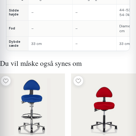
44-53 cm
Sidde
–
–
højde
54-74 cm
Diameter
Fod
–
–
cm
Dybde
33 cm
–
33 cm
sæde
Du vil måske også synes om