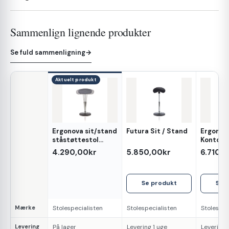
Sammenlign lignende produkter
Se fuld sammenligning
→
Aktuelt produkt
Ergonova sit/stand
Futura Sit / Stand
Ergonov
Egenskab
ståstøttestol
Kontors
tekstil
ryglæn
4.290,00kr
5.850,00kr
6.710,
Se produkt
Se 
Mærke
Stolespecialisten
Stolespecialisten
Stolespec
Levering
På lager
Levering 1 uge
Levering 