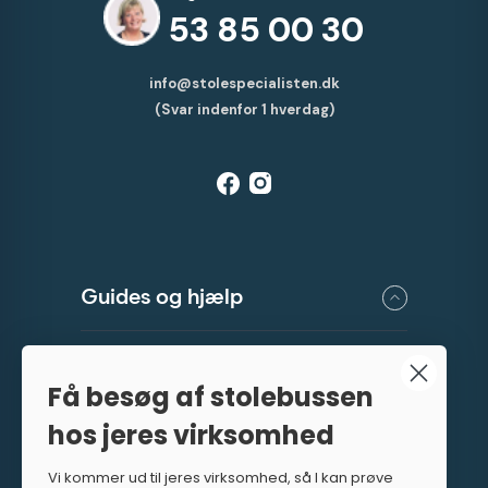
53 85 00 30
info@stolespecialisten.dk
(Svar indenfor 1 hverdag)
Guides og hjælp
Showrooms
Få besøg af stolebussen
hos jeres virksomhed
Stolebussen
Vi kommer ud til jeres virksomhed, så I kan prøve