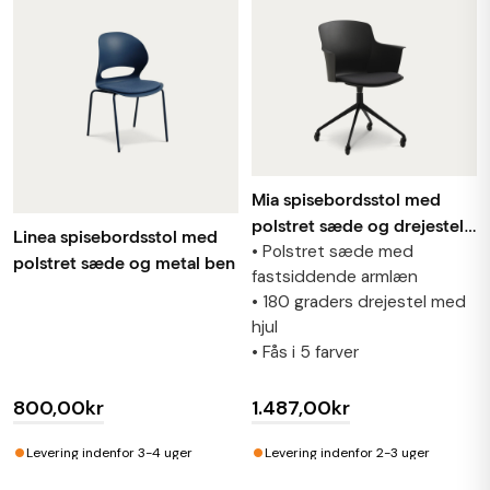
Mia spisebordsstol med
polstret sæde og drejestel
Linea spisebordsstol med
• Polstret sæde med
på hjul
polstret sæde og metal ben
fastsiddende armlæn
• 180 graders drejestel med
hjul
• Fås i 5 farver
800,00kr
1.487,00kr
•
•
Levering indenfor 3-4 uger
Levering indenfor 2-3 uger