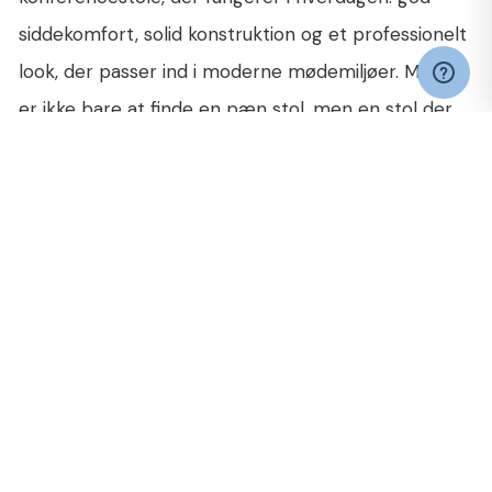
siddekomfort, solid konstruktion og et professionelt
look, der passer ind i moderne mødemiljøer. Målet
er ikke bare at finde en pæn stol, men en stol der
holder, og som understøtter de møder og den
adfærd, rummet er lavet til.
Kig forbi vores udvalg af konferencestole her på
siden og vælg en løsning, der matcher jeres møder,
jeres indretning og jeres behov for fleksibilitet. Har
du spørgsmål til opstilling, stabelbarhed, armlæn,
materialer eller hvilke modeller der passer bedst til
jeres brug, hjælper vi gerne med at finde den rigtige
løsning.