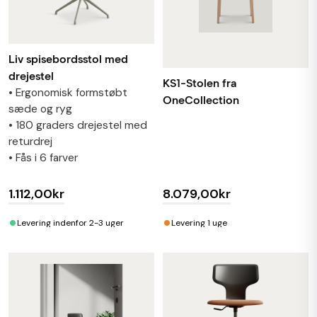
Liv spisebordsstol med
drejestel
KS1-Stolen fra
• Ergonomisk formstøbt
OneCollection
sæde og ryg
• 180 graders drejestel med
returdrej
• Fås i 6 farver
1.112,00kr
8.079,00kr
•
•
Levering indenfor 2-3 uger
Levering 1 uge