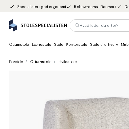
done
done
done
Specialister i god ergonomi
5 showrooms i Danmark
Da
Hvad leder du efter?
Otiumstole
Lænestole
Stole
Kontorstole
Stole til erhverv
Møb
Forside
Otiumstole
Hvilestole