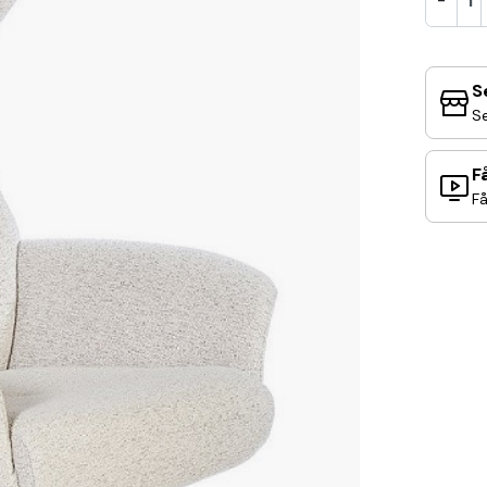
S
Se
F
Få