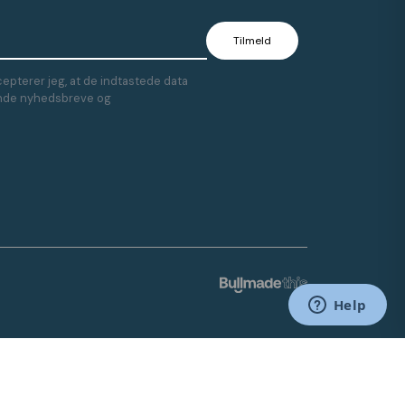
epterer jeg, at de indtastede data
sende nyhedsbreve og