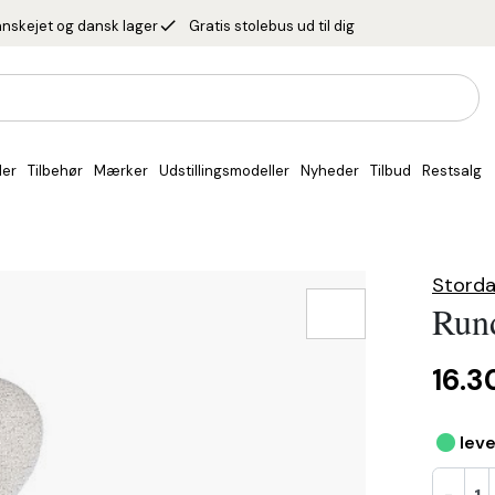
done
nskejet og dansk lager
Gratis stolebus ud til dig
ler
Tilbehør
Mærker
Udstillingsmodeller
Nyheder
Tilbud
Restsalg
Storda
Rund
16.3
•
leve
-