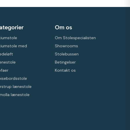
ategorier
Om os
iumstole
Om Stolespecialisten
tiumstole med
Showrooms
ædeløft
Stolebussen
ænestole
Betingelser
faer
Kontakt os
isebordsstole
rstrup lænestole
molla lænestole