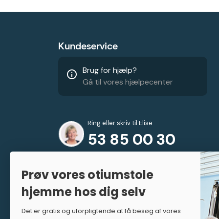
Kundeservice
Brug for hjælp?
info_outline
Gå til vores hjælpecenter
Ring eller skriv til Elise
53 85 00 30
info@stolespecialisten.dk
Prøv vores otiumstole
(Svar indenfor 1 hverdag)
hjemme hos dig selv
Det er gratis og uforpligtende at få besøg af vores