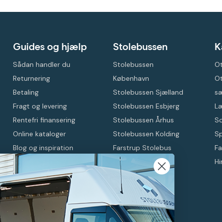
Guides og hjælp
Stolebussen
K
Sådan handler du
Stolebussen
Ot
Returnering
København
O
Betaling
Stolebussen Sjælland
s
Fragt og levering
Stolebussen Esbjerg
L
Rentefri finansering
Stolebussen Århus
So
Online kataloger
Stolebussen Kolding
Sp
Blog og inspiration
Farstrup Stolebus
Fa
Delbetaling med
Hi
Anyday
Showrooms