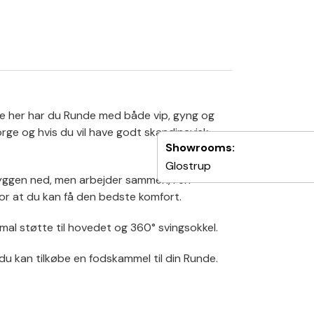
ige her har du Runde med både vip, gyng og
orge og hvis du vil have godt skandinavisk
Showrooms:
Glostrup
ryggen ned, men arbejder sammen, i en
 for at du kan få den bedste komfort.
mal støtte til hovedet og 360° svingsokkel.
 kan tilkøbe en fodskammel til din Runde.