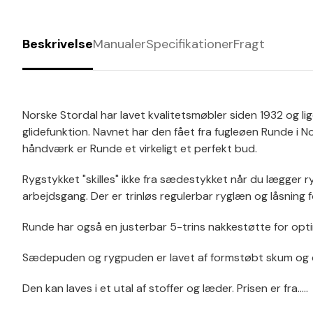
Beskrivelse
Manualer
Specifikationer
Fragt
Norske Stordal har lavet kvalitetsmøbler siden 1932 og l
glidefunktion. Navnet har den fået fra fugleøen Runde i N
håndværk er Runde et virkeligt et perfekt bud.
Rygstykket "skilles" ikke fra sædestykket når du lægger 
arbejdsgang. Der er trinløs regulerbar ryglæn og låsning
Runde har også en justerbar 5-trins nakkestøtte for opti
Sædepuden og rygpuden er lavet af formstøbt skum og du
Den kan laves i et utal af stoffer og læder. Prisen er fra.....