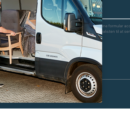
Nyheder
Showroom i Glostrup
Showroom i Odense
Showroom i Kolding
Ved at indsende denne formular acc
Showroom i
bruges af Stolespecialisten til at 
Tilst/Aarhus
kampagnetilbud.
Showroom i
Osted/Lejre