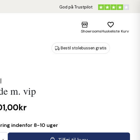
God på Trustpilot
favorite_border
Showrooms
Huskeliste
Kurv
Bestil stolebussen gratis
l
e m. vip
01,00kr
ring indenfor 8-10 uger
Tilføj til kurv
+