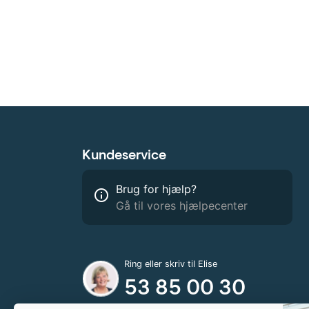
Kundeservice
Brug for hjælp?
info_outline
Gå til vores hjælpecenter
Ring eller skriv til Elise
53 85 00 30