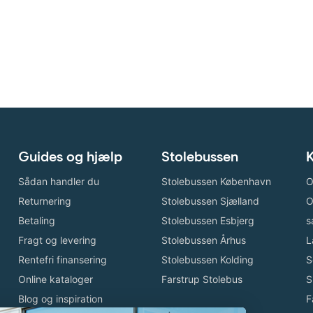
Guides og hjælp
Stolebussen
K
Sådan handler du
Stolebussen København
O
Returnering
Stolebussen Sjælland
O
Betaling
Stolebussen Esbjerg
s
Fragt og levering
Stolebussen Århus
L
Rentefri finansering
Stolebussen Kolding
S
Online kataloger
Farstrup Stolebus
S
Blog og inspiration
F