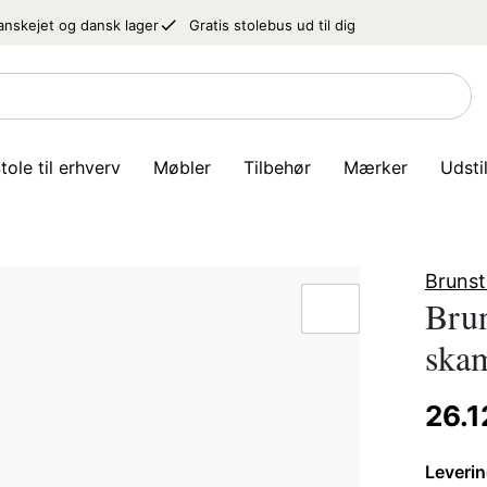
done
anskejet og dansk lager
Gratis stolebus ud til dig
tole til erhverv
Møbler
Tilbehør
Mærker
Udsti
Brunst
Brun
skam
26.1
Leverin