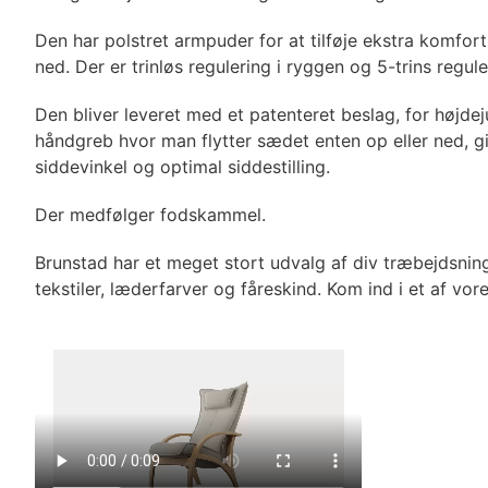
Den har polstret armpuder for at tilføje ekstra komf
ned. Der er trinløs regulering i ryggen og 5-trins regul
Den bliver leveret med et patenteret beslag, for højde
håndgreb hvor man flytter sædet enten op eller ned, gi
siddevinkel og optimal siddestilling.
Der medfølger fodskammel.
Brunstad har et meget stort udvalg af div træbejdsninge
tekstiler, læderfarver og fåreskind. Kom ind i et af vo