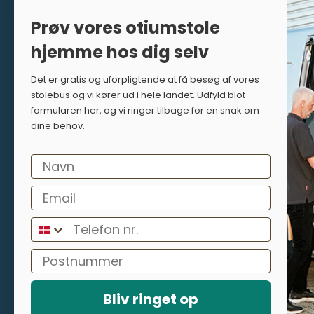
info@stolespecialisten.dk
Prøv vores otiumstole
(Svar indenfor 1 hverdag)
hjemme hos dig selv
Det er gratis og uforpligtende at få besøg af vores
stolebus og vi kører ud i hele landet. Udfyld blot
formularen her, og vi ringer tilbage for en snak om
dine behov.
Bliv ringet op