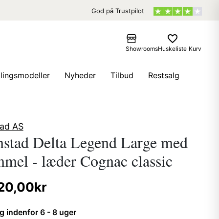
God på Trustpilot
favorite_border
Showrooms
Huskeliste
Kurv
llingsmodeller
Nyheder
Tilbud
Restsalg
ad AS
stad Delta Legend Large med
mel - læder Cognac classic
20,00kr
g indenfor 6 - 8 uger