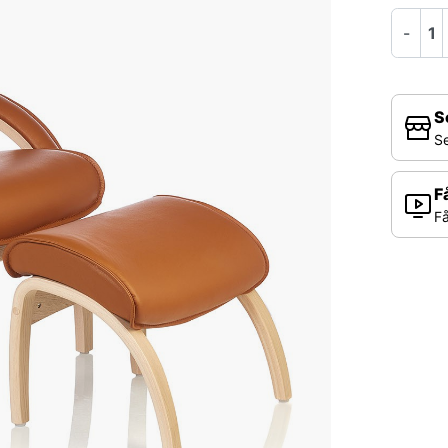
-
S
Se
F
Få