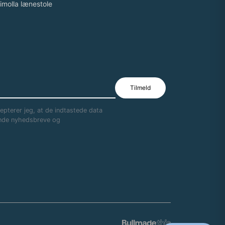
imolla lænestole
pterer jeg, at de indtastede data
sende nyhedsbreve og