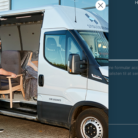
Delbetaling med
H
Anyday
Showrooms
Nyheder
Showroom i Glostrup
Showroom i Odense
Showroom i Kolding
Ved at indsende denne formular acce
Showroom i
bruges af Stolespecialisten til at 
Tilst/Aarhus
kampagnetilbud.
Showroom i
Osted/Lejre