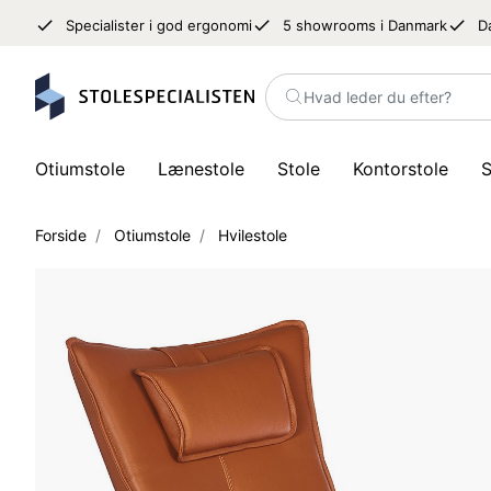
done
done
done
Specialister i god ergonomi
5 showrooms i Danmark
D
Hvad leder du efter?
Otiumstole
Lænestole
Stole
Kontorstole
S
Forside
Otiumstole
Hvilestole