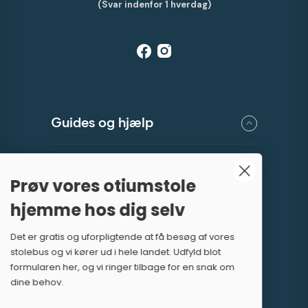
(Svar indenfor 1 hverdag)
Guides og hjælp
Showrooms
Prøv vores otiumstole
hjemme hos dig selv
Stolebussen
Det er gratis og uforpligtende at få besøg af vores
Kategorier
stolebus og vi kører ud i hele landet. Udfyld blot
formularen her, og vi ringer tilbage for en snak om
dine behov.
Om os