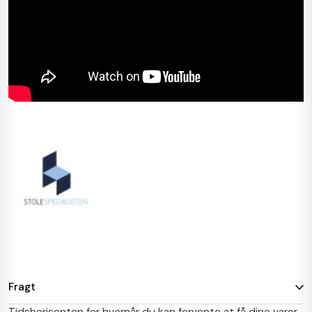
Fragt
Tidshorisonten for hvornår du kan forvente at få dine varer