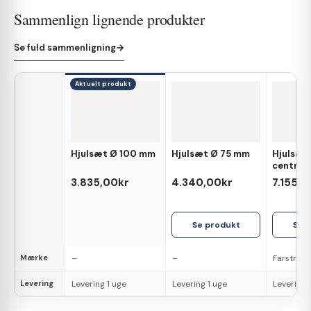
Sammenlign lignende produkter
Se fuld sammenligning
→
Aktuelt produkt
Hjulsæt Ø 100 mm
Hjulsæt Ø 75 mm
Hjulsæt
Egenskab
central
3.835,00kr
4.340,00kr
7.155,0
Se produkt
Se 
Mærke
–
–
Farstrup 
Levering
Levering 1 uge
Levering 1 uge
Levering 