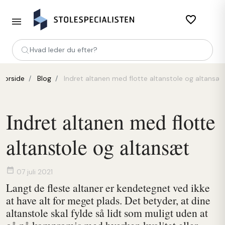
favorite_border
Hvad leder du efter?
Forside
Blog
Indret altanen med flotte altanstole og altansæt
Indret altanen med flotte
altanstole og altansæt
date_range
07 juli 2021
Langt de fleste altaner er kendetegnet ved ikke
at have alt for meget plads. Det betyder, at dine
altanstole skal fylde så lidt som muligt uden at