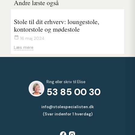
Andre læste også
Stole til dit erhverv: loungestole,
S
kontorstole og mødestole
s
date_range
date_rang
16 maj 2024
Læs mere
L
Ring eller skriv til Elise
53 85 00 30
info@stolespecialisten.dk
(Svar indenfor 1 hverdag)