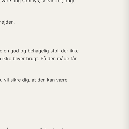
re ting som lys, servietter, duge
højden.
e en god og behagelig stol, der ikke
n ikke bliver brugt. På den måde får
 vil sikre dig, at den kan være