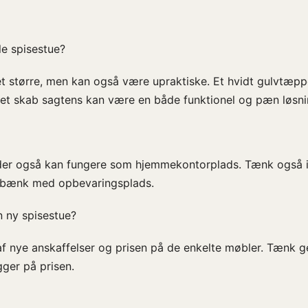
lle spisestue?
et større, men kan også være upraktiske. Et hvidt gulvtæpp
 et skab sagtens kan være en både funktionel og pæn løsni
 der også kan fungere som hjemmekontorplads. Tænk også i
n bænk med opbevaringsplads.
n ny spisestue?
ye anskaffelser og prisen på de enkelte møbler. Tænk ge
ger på prisen.