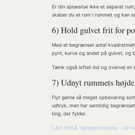
Er din spisestue ikke et separat r
skaber du et rum i rummet og kan sa
6) Hold gulvet frit for p
Med et begrænset antal kvadratmeter 
pynt, kurve og andet på gulvet, og 
Tænk også loftet ind og overvej en h
7) Udnyt rummets højde
Flyt gerne så meget opbevaring som m
udtryk, men har samtidig begrænset p
ting, der fylder.
LÆS OGSÅ: Spisebordsstole – når ko