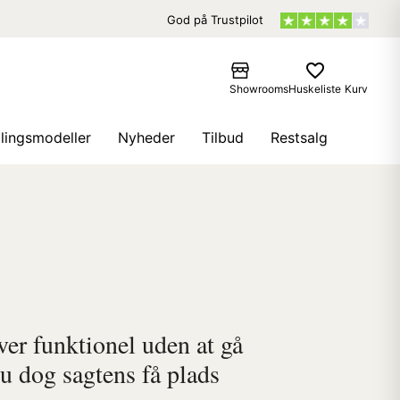
God på Trustpilot
favorite_border
Showrooms
Huskeliste
Kurv
llingsmodeller
Nyheder
Tilbud
Restsalg
iver funktionel uden at gå
u dog sagtens få plads