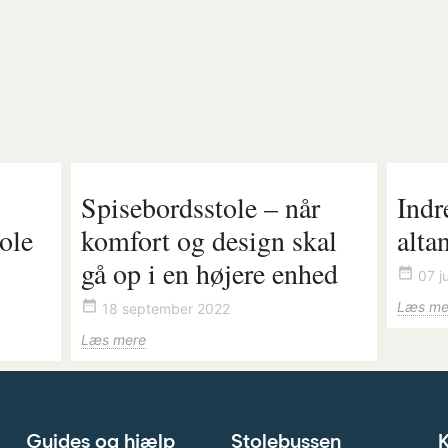
Spisebordsstole – når
Indr
ole
komfort og design skal
alta
gå op i en højere enhed
date_range
07 j
date_range
Læs me
18 september 2022
Læs mere
Guides og hjælp
Stolebussen
K