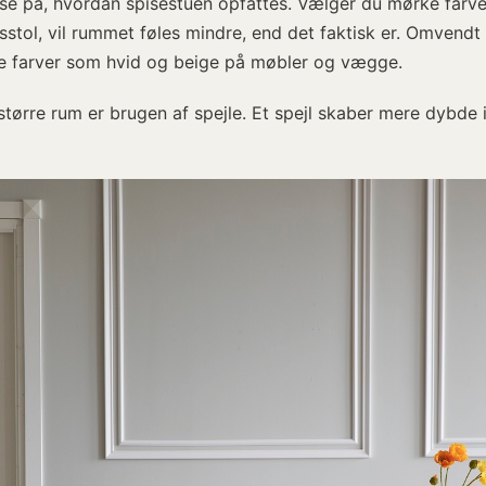
delse på, hvordan spisestuen opfattes. Vælger du mørke far
tol, vil rummet føles mindre, end det faktisk er. Omvendt k
e farver som hvid og beige på møbler og vægge.
 større rum er brugen af spejle. Et spejl skaber mere dybde