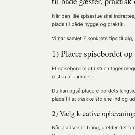
til både gæster, praktis
Når den lille spisestue skal indrette
plads til både hygge og praktik.
Vi har samlet 7 konkrete tips til dig
1) Placer spisebordet o
Et spisebord midt i stuen tager me
resten af rummet.
Du kan også placere bordets langsi
plads til at trække stolene ind og 
2) Vælg kreative opbevaring
Når pladsen er trang, gælder det om a