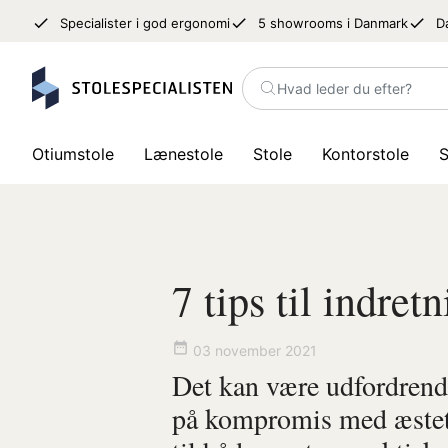
done
done
done
Specialister i god ergonomi
5 showrooms i Danmark
D
Hvad leder du efter?
Otiumstole
Lænestole
Stole
Kontorstole
S
7 tips til indret
date_range
03 november 2021
Det kan være udfordrende 
på kompromis med æstetik