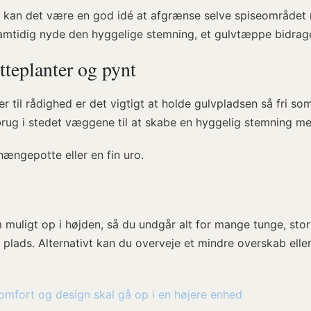
um, kan det være en god idé at afgrænse selve spiseområde
mtidig nyde den hyggelige stemning, et gulvtæppe bidrager
otteplanter og pynt
til rådighed er det vigtigt at holde gulvpladsen så fri so
brug i stedet væggene til at skabe en hyggelig stemning me
ængepotte eller en fin uro.
uligt op i højden, så du undgår alt for mange tunge, store
lads. Alternativt kan du overveje et mindre overskab eller 
mfort og design skal gå op i en højere enhed