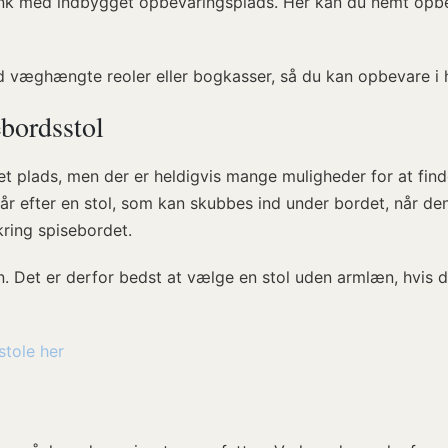
nk med indbygget opbevaringsplads. Her kan du nemt opbeva
væghængte reoler eller bogkasser, så du kan opbevare i 
ebordsstol
t plads, men der er heldigvis mange muligheder for at find
 går efter en stol, som kan skubbes ind under bordet, når de
ring spisebordet.
 Det er derfor bedst at vælge en stol uden armlæn, hvis du
stole her