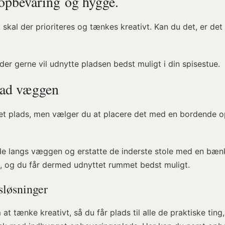
k opbevaring og hygge.
s, skal der prioriteres og tænkes kreativt. Kan du det, er de
, der gerne vil udnytte pladsen bedst muligt i din spisestue.
p ad væggen
get plads, men vælger du at placere det med en bordende o
de langs væggen og erstatte de inderste stole med en bænk
ud, og du får dermed udnyttet rummet bedst muligt.
sløsninger
t tænke kreativt, så du får plads til alle de praktiske ting,