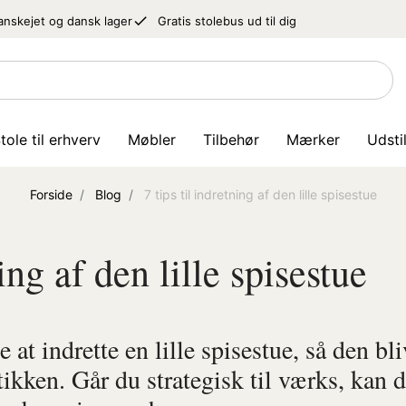
done
anskejet og dansk lager
Gratis stolebus ud til dig
tole til erhverv
Møbler
Tilbehør
Mærker
Udsti
Forside
Blog
7 tips til indretning af den lille spisestue
ning af den lille spisestue
at indrette en lille spisestue, så den bl
ken. Går du strategisk til værks, kan d