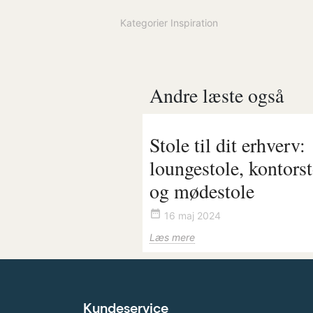
Kategorier
Inspiration
Andre læste også
Stole til dit erhverv:
loungestole, kontorst
og mødestole
date_range
16 maj 2024
Læs mere
Kundeservice