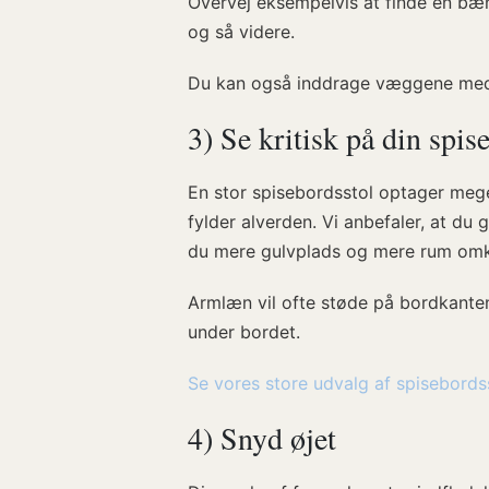
Overvej eksempelvis at finde en bæ
og så videre.
Du kan også inddrage væggene med 
3) Se kritisk på din spis
En stor spisebordsstol optager mege
fylder alverden. Vi anbefaler, at du
du mere gulvplads og mere rum omk
Armlæn vil ofte støde på bordkanten.
under bordet.
Se vores store udvalg af spisebords
4) Snyd øjet