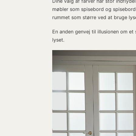
Dine valg af farver har stor indfly
møbler som spisebord og spisebordss
rummet som større ved at bruge lys
En anden genvej til illusionen om et
lyset.