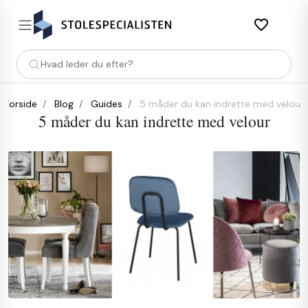
favorite_border
Hvad leder du efter?
Forside
Blog
Guides
5 måder du kan indrette med velour
5 måder du kan indrette med velour