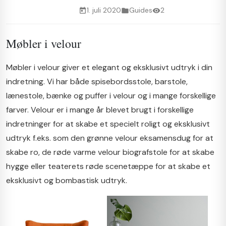
1. juli 2020
Guides
2
calendar_today
folder
visibility
Møbler i velour
Møbler i velour giver et elegant og eksklusivt udtryk i din
indretning. Vi har både spisebordsstole, barstole,
lænestole, bænke og puffer i velour og i mange forskellige
farver. Velour er i mange år blevet brugt i forskellige
indretninger for at skabe et specielt roligt og eksklusivt
udtryk f.eks. som den grønne velour eksamensdug for at
skabe ro, de røde varme velour biografstole for at skabe
hygge eller teaterets røde scenetæppe for at skabe et
eksklusivt og bombastisk udtryk.